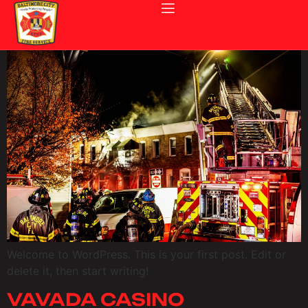
HELLO WORLD!
Welcome to WordPress. This is your first post. Edit or
delete it, then start writing!
VAVADA CASINO