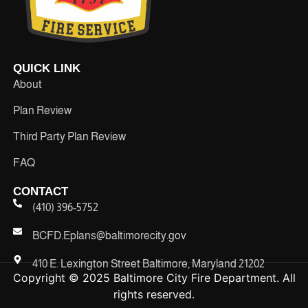
QUICK LINK
About
Plan Review
Third Party Plan Review
FAQ
CONTACT
(410) 396-5752
BCFD.Eplans@baltimorecity.gov
410 E. Lexington Street Baltimore, Maryland 21202
Copyright © 2025 Baltimore City Fire Department. All
rights reserved.